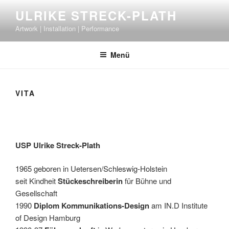
Zum
ULRIKE STRECK-PLATH
Inhalt
Artwork | Installation | Performance
springen
Menü
VITA
USP Ulrike Streck-Plath
1965 geboren in Uetersen/Schleswig-Holstein
seit Kindheit
Stückeschreiberin
für Bühne und
Gesellschaft
1990
Diplom Kommunikations-Design
am IN.D Institute
of Design Hamburg